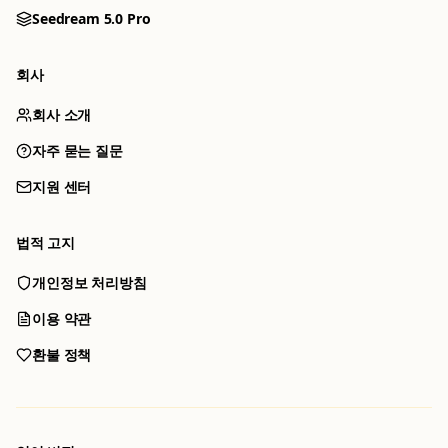
Seedream 5.0 Pro
회사
회사 소개
자주 묻는 질문
지원 센터
모든 도구
도구를 선택해 생성을 시작하세요
법적 고지
PRO
개인정보 처리방침
Nano Banana 2
Nano Banana Pro
이용 약관
빠른 이미지 편집과 참조 워크플로
최대 8개 참조 이미지로 제어하는 4K 생성
환불 정책
GPT Image 2
Qwen Image 3.0
대화형 AI 이미지 생성
중영문 텍스트와 제어된 이미지 출력