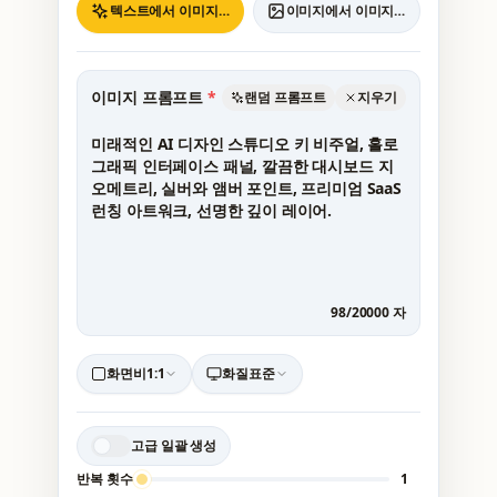
텍스트에서 이미지로
이미지에서 이미지로
이미지 프롬프트
*
랜덤 프롬프트
지우기
98
/
20000
자
화면비
1:1
화질
표준
고급 일괄 생성
반복 횟수
1