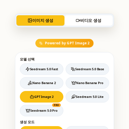
이미지 생성
비디오 생성
Powered by GPT Image 2
모델 선택
Seedream 5.0 Fast
Seedream 5.0 Base
Nano Banana 2
Nano Banana Pro
GPT Image 2
Seedream 5.0 Lite
PRO
Seedream 5.0 Pro
생성 모드