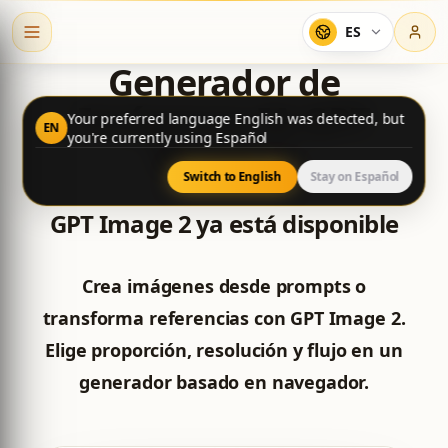
ES
Generador de
Imágenes IA GPT
Your preferred language English was detected, but
EN
you're currently using Español
Image 2
Switch to English
Stay on Español
GPT Image 2 ya está disponible
Crea imágenes desde prompts o
transforma referencias con GPT Image 2.
Elige proporción, resolución y flujo en un
generador basado en navegador.