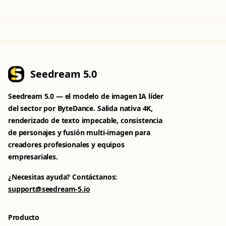
Seedream 5.0
Seedream 5.0 — el modelo de imagen IA líder
del sector por ByteDance. Salida nativa 4K,
ALL TOOLS
renderizado de texto impecable, consistencia
Pick a tool to start generating
de personajes y fusión multi-imagen para
creadores profesionales y equipos
PRO
empresariales.
Nano Banana 2
Nano Banana Pro
¿Necesitas ayuda? Contáctanos:
Fast image edits and reference workflows
Creación 4K controlada con hasta 8 referencias
support@seedream-5.io
Producto
GPT Image 2
Qwen Image 3.0