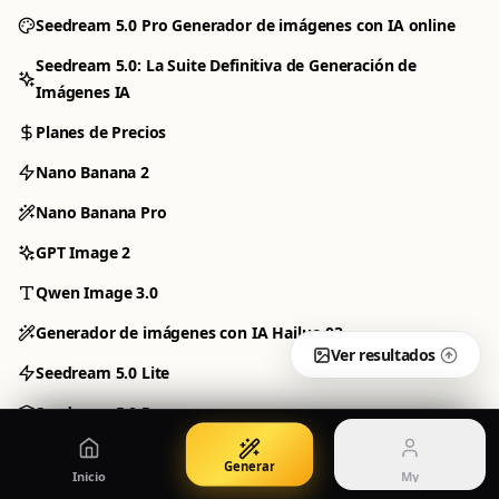
Conversational AI image creation
Texto bilingüe y salida de imagen controlada
Seedream 5.0 Pro Generador de imágenes con IA online
Seedream 5.0: La Suite Definitiva de Generación de
PRO
Imágenes IA
Seedream 5.0 Lite
Seedream 5.0 Pro
Planes de Precios
Lightweight Seedream 5.0 image generation
Pro Seedream 5.0 quality and control
Nano Banana 2
NEW
Nano Banana Pro
Layer Decomposition
GPT Image 2
Separa imágenes en capas editables
MY
Manage your account and history
Qwen Image 3.0
50% OFF
Generador de imágenes con IA Hailuo 03
Iniciar sesión
Precios
Ver resultados
Sign in to your account
View plans and credits
Seedream 5.0 Lite
Seedream 5.0 Pro
Layer Decomposition
Generar
Inicio
My