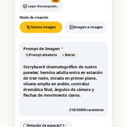
PRO
Layer Decomposition
Modo de creación
Texto a imagen
Imagen a imagen
Prompt de Imagen
*
Prompt aleatorio
Borrar
218
/
20000
caracteres
Relación de aspecto
1:1