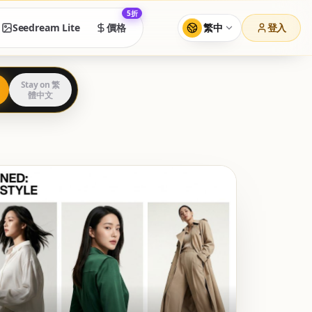
5折
繁中
登入
Seedream Lite
價格
Stay on 繁
體中文