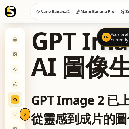
Nano Banana 2
Nano Banana Pro
S
GPT Ima
Your pref
EN
current
AI 圖像
GPT Image 2
從靈感到成片的圖