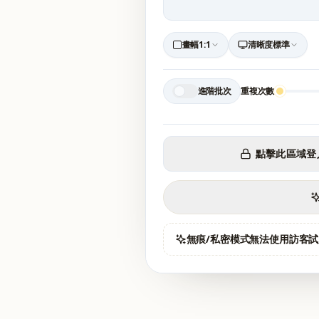
畫幅
1:1
清晰度
標準
進階批次
重複次數
點擊此區域登
無痕/私密模式無法使用訪客