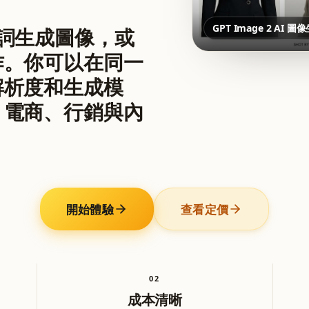
GPT Image 2 AI 
從提示詞生成圖像，或
作。你可以在同一
解析度和生成模
、電商、行銷與內
開始體驗
查看定價
0
2
成本清晰