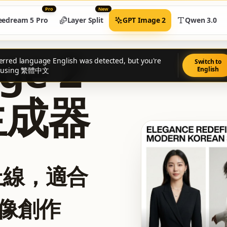
Pro
New
eedream 5 Pro
Layer Split
GPT Image 2
Qwen 3.0
ge 2
erred language English was detected, but you're
Switch to
English
ly using 繁體中文
生成器
 已上線，適合
像創作