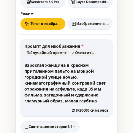
Seedream 5.0 Pro
Layer Decomposition
Режим
Текст в изображение
Изображение в изображение
Промпт для изображения
*
Случайный промпт
Очистить
218
/
20000
символов
Соотношение сторон
1:1