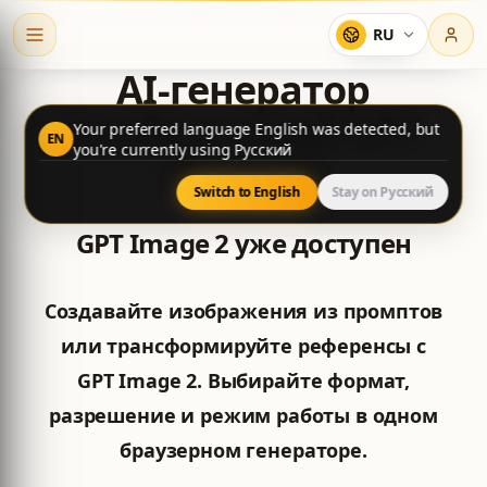
RU
AI-генератор
изображений GPT
Your preferred language English was detected, but
EN
you're currently using Русский
Image 2
Switch to English
Stay on Русский
GPT Image 2 уже доступен
Создавайте изображения из промптов
или трансформируйте референсы с
GPT Image 2. Выбирайте формат,
разрешение и режим работы в одном
браузерном генераторе.