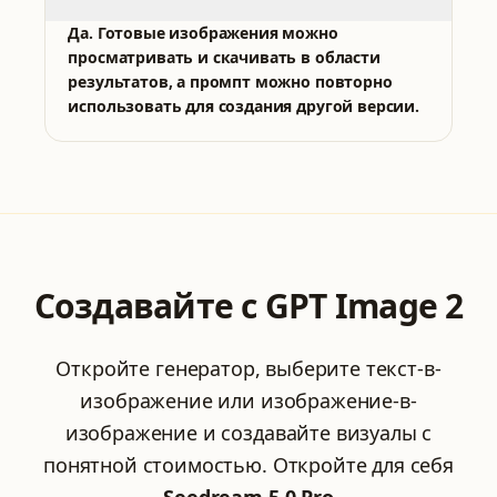
Да. Готовые изображения можно
просматривать и скачивать в области
результатов, а промпт можно повторно
использовать для создания другой версии.
ВСЕ ИНСТРУМЕНТЫ
Выберите инструмент для генерации
Создавайте с GPT Image 2
PRO
Откройте генератор, выберите текст-в-
Nano Banana 2
Nano Banana Pro
изображение или изображение-в-
Быстрое редактирование и референсные сценарии
Управляемое создание 4K с 8 референсами
изображение и создавайте визуалы с
понятной стоимостью.
Откройте для себя
GPT Image 2
Qwen Image 3.0