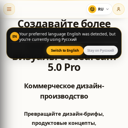
RU
Создавайте более
точные
Your preferred language English was detected, but
EN
you're currently using Русский
коммерческие
Switch to English
Stay on Русский
визуалы с Seedream
5.0 Pro
Коммерческое дизайн-
производство
Превращайте дизайн-брифы,
продуктовые концепты,