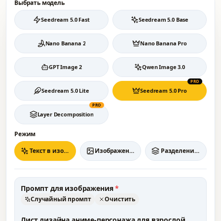
Выбрать модель
Seedream 5.0 Fast
Seedream 5.0 Base
Nano Banana 2
Nano Banana Pro
GPT Image 2
Qwen Image 3.0
PRO
Seedream 5.0 Lite
Seedream 5.0 Pro
PRO
Layer Decomposition
Режим
Текст в изображение
Изображение в изображение
Разделение слоёв
Промпт для изображения
*
Случайный промпт
Очистить