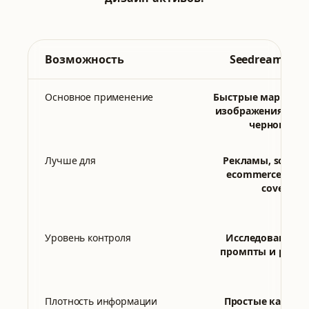
Возможность
Seedream 5.0 L
Основное применение
Быстрые маркети
изображения и ко
черновики
Лучше для
Рекламы, social p
ecommerce imag
covers
Уровень контроля
Исследование ч
промпты и рефе
Плотность информации
Простые кампан