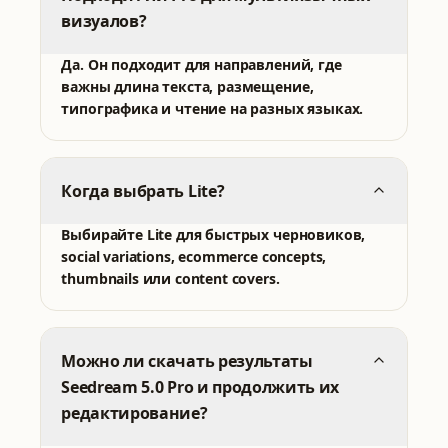
визуалов?
Да. Он подходит для направлений, где
важны длина текста, размещение,
типографика и чтение на разных языках.
Когда выбрать Lite?
ВСЕ ИНСТРУМЕНТЫ
Выбирайте Lite для быстрых черновиков,
Выберите инструмент для генерации
social variations, ecommerce concepts,
thumbnails или content covers.
PRO
Nano Banana 2
Nano Banana Pro
Можно ли скачать результаты
Быстрое редактирование и референсные сценарии
Управляемое создание 4K с 8 референсами
Seedream 5.0 Pro и продолжить их
редактирование?
GPT Image 2
Qwen Image 3.0