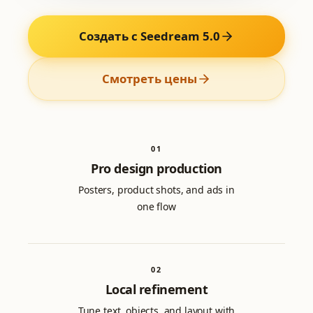
Создать с Seedream 5.0
Смотреть цены
0
1
Pro design production
Posters, product shots, and ads in
one flow
0
2
Local refinement
Tune text, objects, and layout with