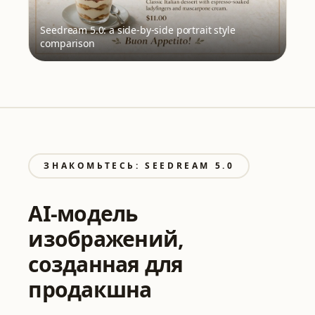
Seedream 5.0: a side-by-side portrait style
comparison
ЗНАКОМЬТЕСЬ: SEEDREAM 5.0
AI-модель
изображений,
созданная для
продакшна