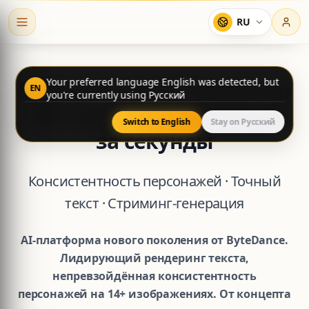
RU
Your preferred language English was detected, but
Seedream 5.0 AI Генератор
EN
you're currently using Русский
- 4K Стриминг-генерация
Switch to English
Stay on Русский
за секунды
Консистентность персонажей · Точный
текст · Стриминг-генерация
AI-платформа нового поколения от ByteDance.
Лидирующий рендеринг текста,
непревзойдённая консистентность
персонажей на 14+ изображениях. От концепта