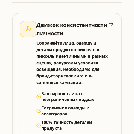
Движок консистентности
личности
Сохраняйте лица, одежду и
детали продуктов пиксель-в-
пиксель идентичными в разных
сценах, ракурсах и условиях
ВСЕ ИНСТРУМЕНТЫ
освещения. Необходимо для
Выберите инструмент для генерации
бренд-сторителлинга и e-
commerce кампаний.
PRO
Блокировка лица в
неограниченных кадрах
Nano Banana 2
Nano Banana Pro
Быстрое редактирование и референсные сценарии
Управляемое создание 4K с 8 референсами
Сохранение одежды и
аксессуаров
100% точность деталей
продукта
GPT Image 2
Qwen Image 3.0