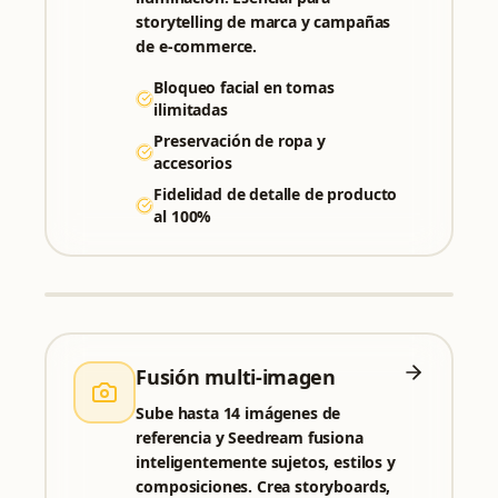
storytelling de marca y campañas
de e-commerce.
Bloqueo facial en tomas
ilimitadas
Preservación de ropa y
accesorios
Fidelidad de detalle de producto
al 100%
ALL TOOLS
Pick a tool to start generating
PRO
Fusión multi-imagen
Nano Banana 2
Nano Banana Pro
Fast image edits and reference workflows
Creación 4K controlada con hasta 8 referencias
Sube hasta 14 imágenes de
referencia y Seedream fusiona
inteligentemente sujetos, estilos y
composiciones. Crea storyboards,
GPT Image 2
Qwen Image 3.0