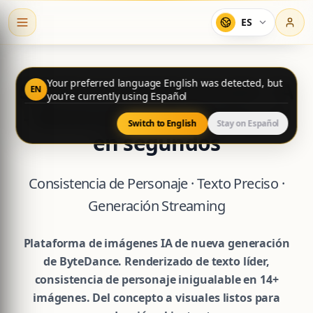
ES
Your preferred language English was detected, but
Seedream 5.0 Generador IA
EN
you're currently using Español
- Generación Streaming 4K
Switch to English
Stay on Español
en segundos
Consistencia de Personaje · Texto Preciso ·
Generación Streaming
Plataforma de imágenes IA de nueva generación
de ByteDance. Renderizado de texto líder,
consistencia de personaje inigualable en 14+
imágenes. Del concepto a visuales listos para