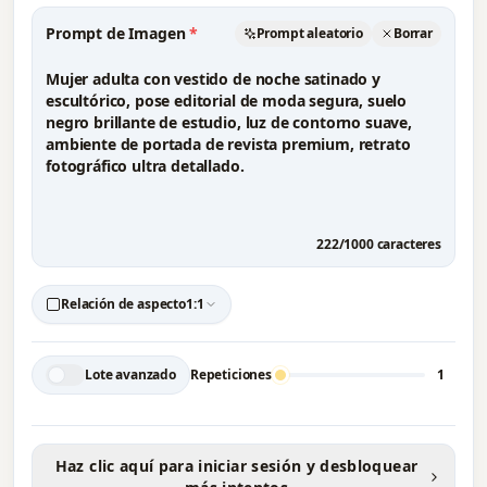
Prompt de Imagen
*
Prompt aleatorio
Borrar
222
/
1000
caracteres
Relación de aspecto
1:1
Lote avanzado
Repeticiones
1
Haz clic aquí para iniciar sesión y desbloquear