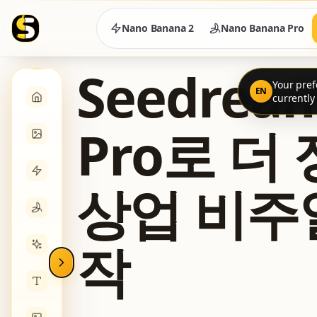
Nano Banana 2
Nano Banana Pro
Seedream
Your pref
EN
currentl
Pro로 더
상업 비주
작