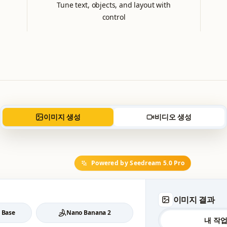
Tune text, objects, and layout with
control
이미지 생성
비디오 생성
Powered by Seedream 5.0 Pro
이미지 결과
 Base
Nano Banana 2
내 작