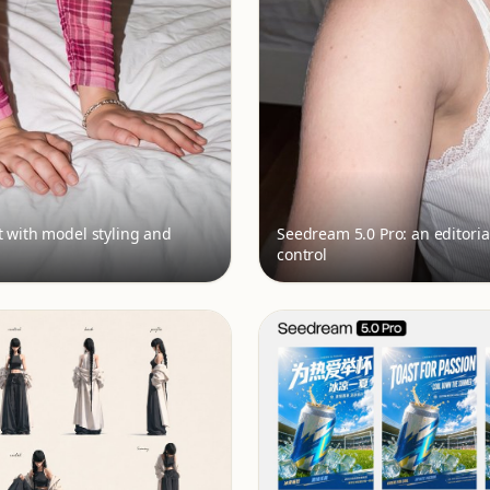
t with model styling and
Seedream 5.0 Pro: an editoria
control