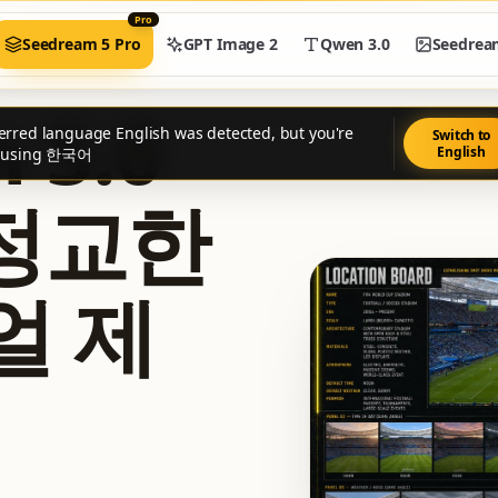
Pro
Seedream 5 Pro
GPT Image 2
Qwen 3.0
Seedrea
 5.0
erred language English was detected, but you're
Switch to
English
y using 한국어
 정교한
얼 제