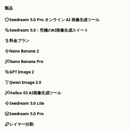
製品
Seedream 5.0 Pro オンライン AI 画像生成ツール
Seedream 5.0：究極のAI画像生成スイート
料金プラン
Nano Banana 2
Nano Banana Pro
すべてのツール
GPT Image 2
ツールを選んで生成を開始
Qwen Image 3.0
PRO
Hailuo 03 AI画像生成ツール
Nano Banana 2
Nano Banana Pro
Seedream 5.0 Lite
高速画像編集と参照ワークフロー
最大8枚の参照画像で制御する4K生成
Seedream 5.0 Pro
レイヤー分割
GPT Image 2
Qwen Image 3.0