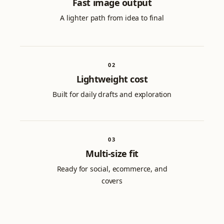
Fast image output
A lighter path from idea to final
0
2
Lightweight cost
Built for daily drafts and exploration
0
3
Multi-size fit
Ready for social, ecommerce, and
covers