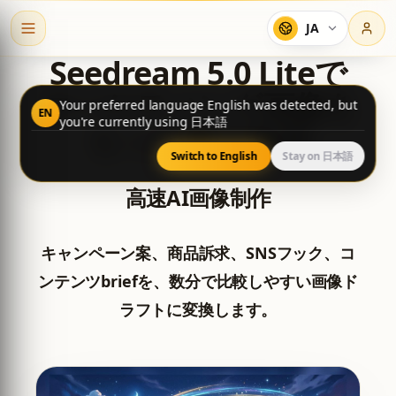
JA
Seedream 5.0 Liteで
マーケティング画像を
Your preferred language English was detected, but
EN
you're currently using 日本語
もっと速く作成
Switch to English
Stay on 日本語
高速AI画像制作
キャンペーン案、商品訴求、SNSフック、コ
ンテンツbriefを、数分で比較しやすい画像ド
ラフトに変換します。