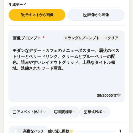
生成モード
テキストから画像
画像から画像
画像プロンプト
*
ランダムプロンプト
クリア
89
/
20000
文字
アスペクト比
1:1
画質
標準
形式
PNG
高度なバッチ
繰り返し回数
1