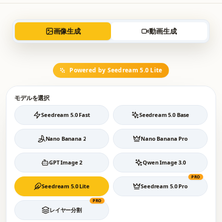
画像生成
動画生成
Powered by Seedream 5.0 Lite
モデルを選択
Seedream 5.0 Fast
Seedream 5.0 Base
Nano Banana 2
Nano Banana Pro
GPT Image 2
Qwen Image 3.0
PRO
Seedream 5.0 Lite
Seedream 5.0 Pro
PRO
レイヤー分割