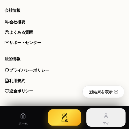
会話式 AI 画像作成
中英テキストと制御された画像出力
会社情報
PRO
会社概要
Seedream 5.0 Lite
Seedream 5.0 Pro
よくある質問
軽量 Seedream 5.0 画像生成
プロ品質と制御の Seedream 5.0
サポートセンター
NEW
法的情報
レイヤー分割
画像を編集可能なレイヤーに分割
マイ
プライバシーポリシー
アカウントと履歴を管理
50%オフ
利用規約
ログイン
料金
返金ポリシー
結果を表示
アカウントにログイン
プランとクレジットを表示
言語バージョン
生成
ホーム
マイ