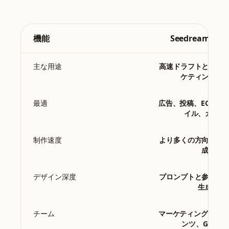
機能
Seedream 5.0 L
主な用途
高速ドラフトと日常
ケティング制
最適
広告、投稿、EC画像
イル、カバー
制作速度
より多くの方向をす
成
デザイン深度
プロンプトと参考画
生成
チーム
マーケティング、EC
ンツ、Growth